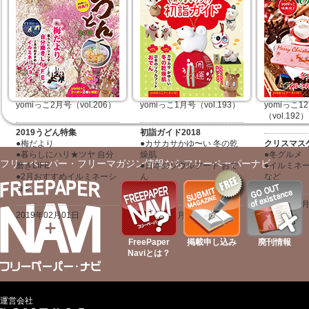
●アジサイ日和
2019年05月01日
2019年04
2019年06月01日
yomiっこ2月号（vol.206）
yomiっこ1月号（vol.193）
yomiっこ1
（vol.192）
2019うどん特集
初詣ガイド2018
●梅だより
●カサカサかゆ〜い 冬の乾
クリスマス
●暮らしにハリ★ツヤ 自分
燥肌
●冬グルメ
フリーペーパー・フリーマガジン情報ならフリーペーパーナビ
磨きLIFE
●日本のソウルフード おで
●イルミネ
●2月おすすめイルミネーシ
ん
など
ョン
など
2017年12
2019年02月01日
2018年01月01日
FreePaper
掲載申し込み
廃刊情報
Naviとは？
運営会社