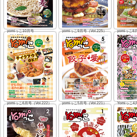
yomiっこ9月号（Vol.225）
yomiっこ8月
yomiっこ10月号
（Vol.226）
ハンバーガー特集
夏グルメ特
●夢中でかぶりつく！ハン
●元気もり
新蕎麦特集
バーガー
●超簡単レ
●香りを楽しみ旬をたぐる
●withコロナ時代 介護施設
●奈良・大
新蕎麦
なう
●すきま時間で免疫力UP!お
●パワースポットを巡る、
手軽BODYメンテナンス
2020年08
金剛山トレッキングの旅
●秋目前！旬の味覚狩り
2020年09月01日
2020年10月01日
yomiっこ6月号（Vol.222）
yomiっこ5月号（Vol.221）
Yomiっこ4
歯科特集
住まいの特集
桜だより20
●今だからおすすめ♪テイク
●リフォーム&リノベーショ
●春グルメ
アウトOK
ン大作戦
●今日から
●かむ力は活力の源だ！
●店主自慢の餃子♡愛
ングゥ〜
●おうち時間を楽しもう！
●町家の風情を楽しむ旅