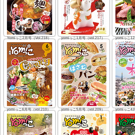
など
2020年04
2020年06月01日
2020年05月01日
Yomiっこ2月号（Vol.218）
yomiっこ1月号（vol.217）
yomiっこ1
（vol.216）
さぁ召し上がれ 熱々麺
初詣ガイド2020
●梅だより
●基礎体温1℃アップ大作戦
特典つき！
●令和のおけいこ事始め
●COFFEEの専門店
キ特集
●冬グルメ
●イルミネ
2020年02月01日
2020年01月01日
2019年12
yomiっこ6月号（vol.210）
yomiっこ5月号（vol.209）
yomiっこ4月
正しい呼吸と舌力が健康の
家族の真ん中にKitchenが
桜さんぽ20
カギ!!
ある
●桜さんぽ20
●ナツイチ★カレー
●はさむパン特集
●心踊る♩