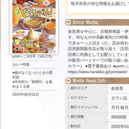
毎月奈良の旬な情報をお届けし
奈良県を中心に、京都府相楽・伊
す。旬なものや高齢者向けの特集
でぎゅーっと詰まった、読み終わ
読売新聞販売店が取り扱う「読売
読者に特典としてお配りしていま
yomiっこ6月号（Vol.270）
や販売パートナーでの取り扱いあり
カレー特集
カラー） ●電子書籍あり ●yomi
https://www.narakko.jp/yomiweb/
●歯がなくなったときの選
択肢
●河合町の「御墳印」を集
めまくる旅
発行エリア
奈良県
2024年06月01日
カテゴリー
タウン誌
発行スケジュール
月刊
毎月
発行部数
95000部
.
創刊日
2002年0