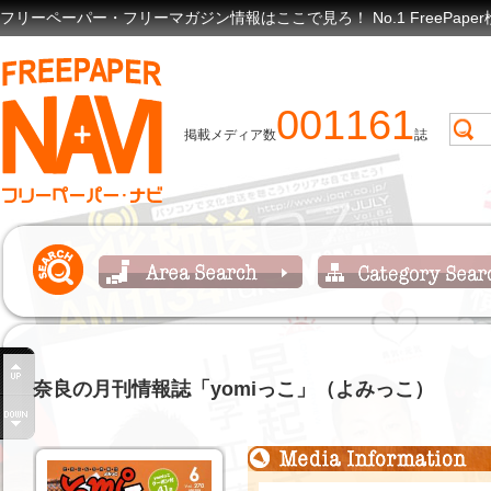
フリーペーパー・フリーマガジン情報はここで見ろ！ No.1 FreePap
001161
掲載メディア数
誌
奈良の月刊情報誌「yomiっこ」（よみっこ）