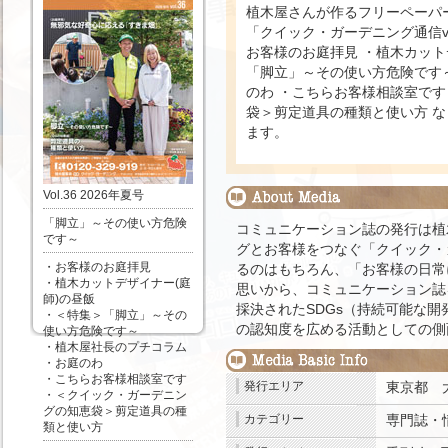
植木屋さんが作るフリーペーパ
「クイック・ガーデニング通信vol
お客様のお庭拝見 ・植木カット
「脚立」～その使い方危険です～
のわ ・こちらお客様相談室です
袋＞剪定道具の種類と使い方 
ます。
Vol.36 2026年夏号
「脚立」～その使い方危険
コミュニケーション誌の発行は植
です～
グとお客様をつなぐ「クイック・
・お客様のお庭拝見
るのはもちろん、「お客様の日常
・植木カットデザイナー(庭
思いから、コミュニケーション誌
師)の昼飯
採決されたSDGs（持続可能な開
・＜特集＞「脚立」～その
の認知度を広める活動としての側
使い方危険です～
・植木屋社長のプチコラム
・お庭のわ
・こちらお客様相談室です
発行エリア
東京都
・＜クイック・ガーデニン
グの知恵袋＞剪定道具の種
カテゴリー
専門誌・
類と使い方