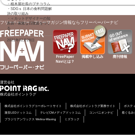
・植木屋社長のプチコラム
・SDGｓ 日本の食料問題解
決の取り組み
・＜カットデザイナーの知
フリーペーパー・フリーマガジン情報ならフリーペーパーナビ
恵袋＞素敵な日陰庭をつく
る
2021年02月28日
FreePaper
掲載申し込み
廃刊情報
Naviとは？
運営会社
株式会社ポイントラグ
株式会社ポイントラグコーポレートサイト
株式会社ポイントラグ業務サイト
ポステ
激安LEDドットコム
テレビCMメディアドットコム
コンパニオンナビ
着ぐるみ
ブラジリアンワックス Welina-Waxing
ミズラック