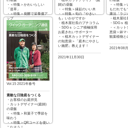
の昼飯
・植木カットデザイナー(庭
の昼飯
・＜特集＞かわいらしい
師)の昼飯
・＜特集＞
「道草」
・＜特集＞縁起のいい木
もだれでも
・＜特集＞発酵で栄養価ア
・＜特集＞旬の『やきい
康法「ラジ
ップ
も』いかがですか
・植木屋社
・植木屋社長のプチコラム
・植木屋社長のプチコラム
・SDGｓ 
・SDGｓ 使い捨てカイロを
・SDGｓ シニア積極採用
・＜カット
土壌改良に
お庭きれいサポーター
恵袋＞鉢マ
・＜カットデザイナーの知
・＜植木カットデザイナー
観葉植物と
恵袋＞これだけはやってお
の知恵袋＞「庭木にやさし
きたい「芝のお手入れ」
い施肥」教えます！
2021年08
2022年02月28日
2021年11月30日
Vol.15 2021年春号
素敵な日陰庭をつくる
・お客様のお庭拝見
・カットデザイナー(庭師)
の昼飯
・＜特集＞和菓子で季節を
味わう
・＜特集＞QRコードを使い
こなそう！