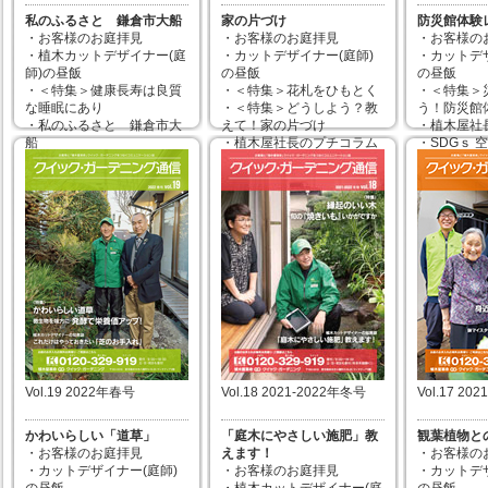
私のふるさと 鎌倉市大船
家の片づけ
防災館体験
・お客様のお庭拝見
・お客様のお庭拝見
・お客様の
・植木カットデザイナー(庭
・カットデザイナー(庭師)
・カットデザ
師)の昼飯
の昼飯
の昼飯
・＜特集＞健康長寿は良質
・＜特集＞花札をひもとく
・＜特集＞
な睡眠にあり
・＜特集＞どうしよう？教
う！防災館
・私のふるさと 鎌倉市大
えて！家の片づけ
・植木屋社
船
・植木屋社長のプチコラム
・SDGｓ 
・植木屋社長のプチコラム
・SDGｓ 得意分野を生かし
地の活用
・会社設立20周年のお知ら
て働く
・＜カット
せ
・＜カットデザイナーの知
恵袋＞庭木
・日本地域情報コンテンツ
恵袋＞剪定道具の選び方・
き」
大賞 優秀賞受賞報告
使い方
・＜カットデザイナーの知
2022年08
恵袋＞解説します！花木の
2022年11月30日
剪定
2023年02月28日
Vol.19 2022年春号
Vol.18 2021-2022年冬号
Vol.17 20
かわいらしい「道草」
「庭木にやさしい施肥」教
観葉植物と
・お客様のお庭拝見
えます！
・お客様の
・カットデザイナー(庭師)
・お客様のお庭拝見
・カットデザ