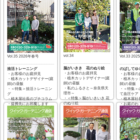
vol.34
Vol.35 2026年春号
Vol.33 20
脳がいきき 花のぬり絵
捨活トレーニング
のばしてゆ
・お客様のお庭拝見
・お客様のお庭拝見
・お客様の
・植木カットデザイナー(庭
・植木カットデザイナー(庭
・植木カッ
師)の昼飯
師)の昼飯
師)の昼飯
・私のふるさと～奈良県天
・＜特集＞捨活トレーニン
・＜特集＞
理市～
グ
て血圧ケア
・＜特集＞脳がいきいき 花
・植木屋社長のプチコラム
・植木屋社
のぬり絵
・提携先にお邪魔します
・お庭のわ
・植木屋社長のプチコラム
（カインズ昭島店）
写真・お便
・お庭のわ（お客様からの
・こちらお客様相談室です
・こちらお
写真・お便りコーナー）
・＜カットデザイナーの知
・＜カット
・こちらお客様相談室です
恵袋＞自分でできる庭木の
恵袋＞カイ
・＜カットデザイナーの知
安全点検
手入れ
恵袋＞サルスベリのお手入
れ