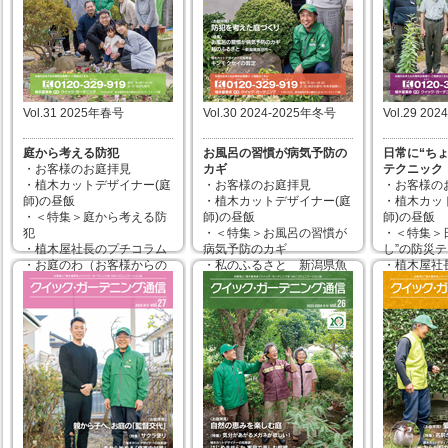
2026年03月10日
2025年09
2025年12月10日
Vol.31 2025年春号
Vol.30 2024-2025年冬号
Vol.29 20
庭から考える防犯
お風呂の習慣が病気予防の
日常に“ち
・お客様のお庭拝見
カギ
テクニック
・植木カットデザイナー(庭
・お客様のお庭拝見
・お客様の
師)の昼飯
・植木カットデザイナー(庭
・植木カッ
・＜特集＞庭から考える防
師)の昼飯
師)の昼飯
犯
・＜特集＞お風呂の習慣が
・＜特集＞
・植木屋社長のプチコラム
病気予防のカギ
し”の防災
・お庭のわ（お客様からの
・私のふるさと 新潟県魚
・植木屋社
写真・お便りコーナー）
沼市
・お庭のわ
・カタチにしますお客様の
・植木屋社長のプチコラム
写真・お便
声
・お庭のわ（お客様からの
・カタチに
・＜カットデザイナーの知
写真・お便りコーナー）
声「ＬＩＮ
恵袋＞愛着が増す椿のお手
・＜ちょっといい話＞30年
利です」
入れ
ぶりの再会
・＜カット
・＜カットデザイナーの知
恵袋＞台風
恵袋＞キンモクセイの剪定
ク！
2025年03月10日
2024年12月10日
2024年08