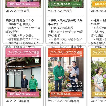
Vol.27 2024年春号
Vol.26 2023年秋号
Vol.25 20
素敵な日陰庭をつくる
＜特集＞気分があがるメガ
＜特集＞名
・お客様のお庭拝見
ネが欲しい
の道草”
・植木カットデザイナー(庭
・お客様のお庭拝見
・お客様の
師)の昼飯
・植木カットデザイナー(庭
・植木カッ
・＜特集＞サクラ便り
師)の昼飯
師)の昼飯
・植木屋社長のプチコラム
・＜特集＞気分があがるメ
・＜特集＞
・お庭のわ（お客様からの
ガネが欲しい
き方を学ぼ
写真・お便りコーナー）
・私のふるさと～岐阜県中
・＜特集＞
・＜カットデザイナーの知
津川市～
い“秋の道草
恵袋＞春から始める「病害
・植木屋社長のプチコラム
・植木屋社
虫対策」
・お庭のわ（お客様からの
・お庭のわ
写真・お便りコーナー）
写真・お便
・＜カットデザイナーの知
・＜カット
2024年02月29日
恵袋＞家庭で楽しむ柑橘
恵袋＞おら
駅”自慢
2023年11月30日
2023年08
Vol.23 2023年春号
Vol.22 2022-2023年冬号
Vol.21 20