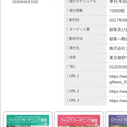
発行スケジュール
季刊
年4
2026年06月10日
発行部数
72000部
.
創刊日
2017年0
ターゲット層
顧客及び
配布方法
顧客へ郵
発行元
株式会社
住所
東京都府中
TEL
0120329
URL 1
https://w
gNews_0
URL 2
https://w
URL 3
https://w